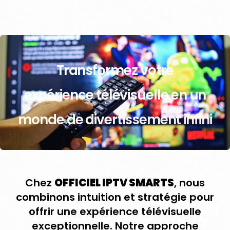
T
r
a
n
s
f
o
r
m
e
z
v
o
t
r
e
e
x
p
é
r
i
e
n
c
e
t
é
l
é
v
i
s
u
e
l
l
e
e
n
u
n
m
o
n
d
e
d
e
d
i
v
e
r
t
i
s
s
e
m
e
n
t
i
n
f
i
n
i
Chez
OFFICIEL IPTV SMARTS
, nous
combinons intuition et stratégie pour
offrir une expérience télévisuelle
exceptionnelle. Notre approche