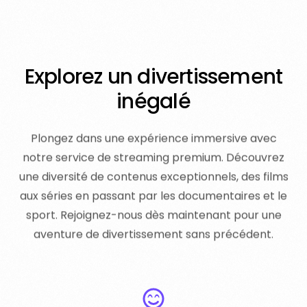
E
x
p
l
o
r
e
z
u
n
d
i
v
e
r
t
i
s
s
e
m
e
n
t
i
n
é
g
a
l
é
Plongez dans une expérience immersive avec
notre service de streaming premium. Découvrez
une diversité de contenus exceptionnels, des films
aux séries en passant par les documentaires et le
sport. Rejoignez-nous dès maintenant pour une
aventure de divertissement sans précédent.