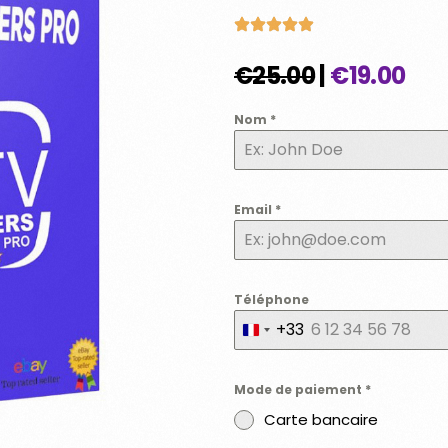
€25.00
|
€19.00
Nom
*
Email
*
Téléphone
+33
France
+33
Mode de paiement
*
Carte bancaire