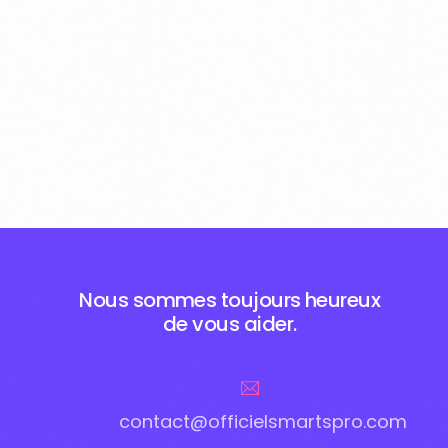
Nous sommes toujours heureux
de vous aider.
contact@officielsmartspro.com