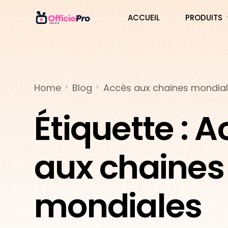
ACCUEIL
PRODUITS
3 MOIS
6 MOIS
Home
Blog
Accès aux chaines mondia
12 MOIS
Étiquette :
A
24 MOIS
IPTV SMAR
aux chaines
IPTV SMAR
IPTV SMAR
mondiales
IPTV SMAR