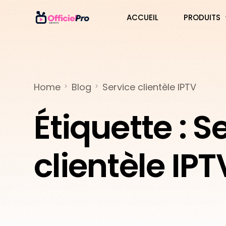
ACCUEIL
PRODUITS
3 MOIS
6 MOIS
Home
Blog
Service clientèle IPTV
12 MOIS
Étiquette :
Se
24 MOIS
IPTV SMAR
clientèle IPT
IPTV SMAR
IPTV SMAR
IPTV SMAR