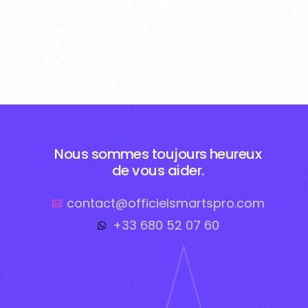
Nous sommes toujours heureux
de vous aider.
contact@officielsmartspro.com
+33 680 52 07 60