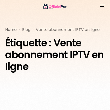
Home
Blog
Vente abonnement IPTV en ligne
Étiquette :
Vente
abonnement IPTV en
ligne